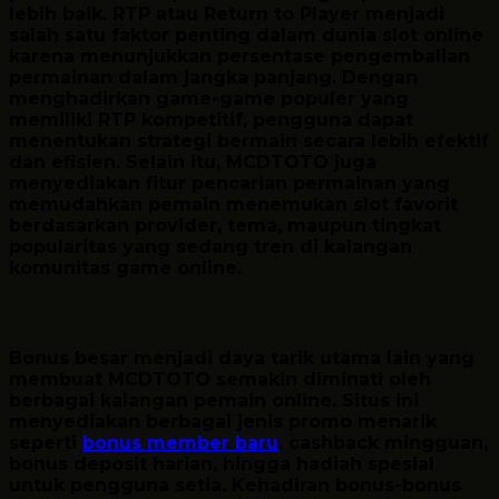
lebih baik. RTP atau Return to Player menjadi
salah satu faktor penting dalam dunia slot online
karena menunjukkan persentase pengembalian
permainan dalam jangka panjang. Dengan
menghadirkan game-game populer yang
memiliki RTP kompetitif, pengguna dapat
menentukan strategi bermain secara lebih efektif
dan efisien. Selain itu, MCDTOTO juga
menyediakan fitur pencarian permainan yang
memudahkan pemain menemukan slot favorit
berdasarkan provider, tema, maupun tingkat
popularitas yang sedang tren di kalangan
komunitas game online.
Bonus besar menjadi daya tarik utama lain yang
membuat MCDTOTO semakin diminati oleh
berbagai kalangan pemain online. Situs ini
menyediakan berbagai jenis promo menarik
seperti
bonus member baru
, cashback mingguan,
bonus deposit harian, hingga hadiah spesial
untuk pengguna setia. Kehadiran bonus-bonus