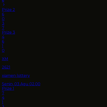
6
Prize
2
6
0
3
7
Prize
3
4
6
1
0
XM
2621
xiamen lottery
Senin, 03 Agu
02.00
Prize
1
7
4
1
3