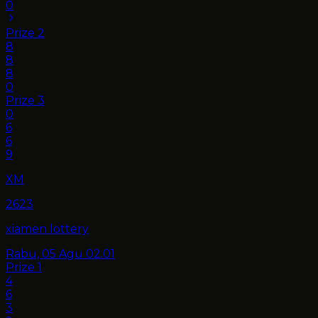
0
Prize
2
8
8
8
0
Prize
3
0
6
6
9
XM
2623
xiamen lottery
Rabu, 05 Agu
02.01
Prize
1
4
6
3