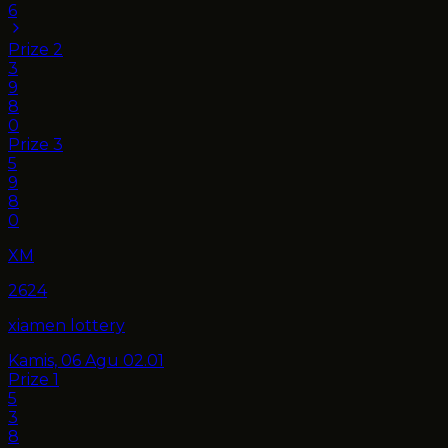
6
Prize
2
3
9
8
0
Prize
3
5
9
8
0
XM
2624
xiamen lottery
Kamis, 06 Agu
02.01
Prize
1
5
3
8