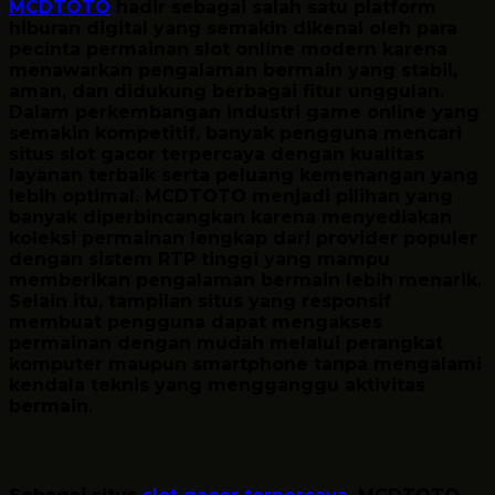
MCDTOTO
hadir sebagai salah satu platform
hiburan digital yang semakin dikenal oleh para
pecinta permainan slot online modern karena
menawarkan pengalaman bermain yang stabil,
aman, dan didukung berbagai fitur unggulan.
Dalam perkembangan industri game online yang
semakin kompetitif, banyak pengguna mencari
situs slot gacor terpercaya dengan kualitas
layanan terbaik serta peluang kemenangan yang
lebih optimal. MCDTOTO menjadi pilihan yang
banyak diperbincangkan karena menyediakan
koleksi permainan lengkap dari provider populer
dengan sistem RTP tinggi yang mampu
memberikan pengalaman bermain lebih menarik.
Selain itu, tampilan situs yang responsif
membuat pengguna dapat mengakses
permainan dengan mudah melalui perangkat
komputer maupun smartphone tanpa mengalami
kendala teknis yang mengganggu aktivitas
bermain.