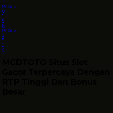
Prize
2
0
1
5
8
Prize
3
2
5
1
4
MCDTOTO Situs Slot
Gacor Terpercaya Dengan
RTP Tinggi Dan Bonus
Besar