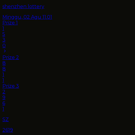
shenzhen lottery
Minggu, 02 Agu
11.01
Prize
1
1
5
3
0
Prize
2
8
8
1
1
Prize
3
2
9
6
1
SZ
2619