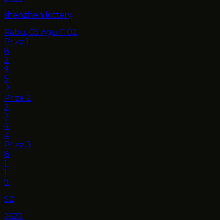
shenzhen lottery
Rabu, 05 Agu
11.02
Prize
1
8
2
9
5
Prize
2
2
2
4
4
Prize
3
8
1
1
9
SZ
2622