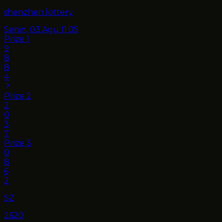
shenzhen lottery
Senin, 03 Agu
11.05
Prize
1
9
8
8
4
Prize
2
2
0
3
7
Prize
3
0
8
6
2
SZ
2620