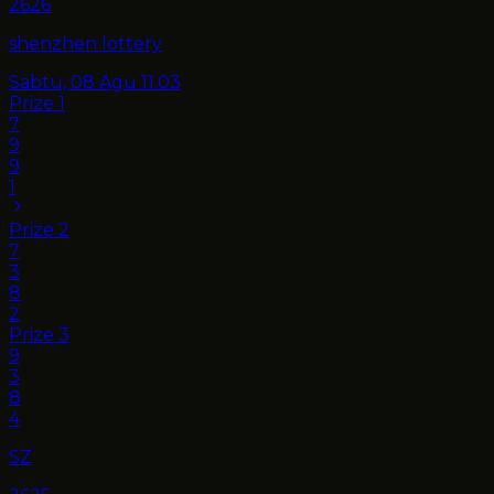
2626
shenzhen lottery
Sabtu, 08 Agu
11.03
Prize
1
7
9
9
1
Prize
2
7
3
8
2
Prize
3
9
3
8
4
SZ