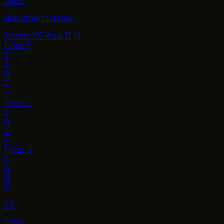
2625
shenzhen lottery
Jumat, 07 Agu
11.01
Prize
1
9
2
0
2
Prize
2
5
8
4
9
Prize
3
6
0
8
9
SZ
2624