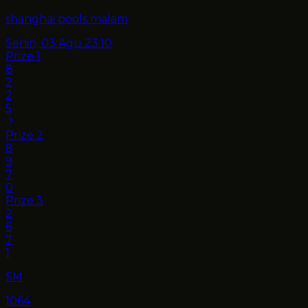
shanghai pools malam
Senin, 03 Agu
23.10
Prize
1
8
2
2
5
Prize
2
8
9
7
0
Prize
3
2
6
7
1
SM
1064