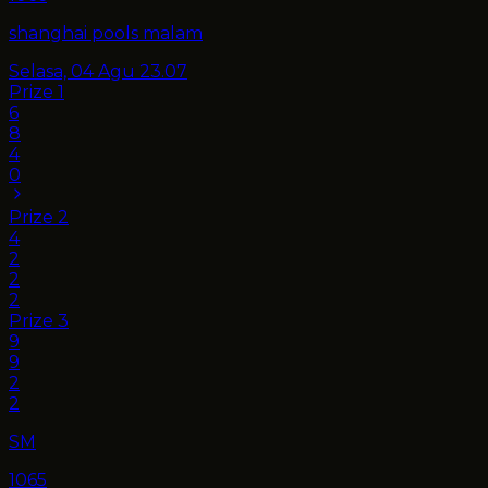
shanghai pools malam
Selasa, 04 Agu
23.07
Prize
1
6
8
4
0
Prize
2
4
2
2
2
Prize
3
9
9
2
2
SM
1065