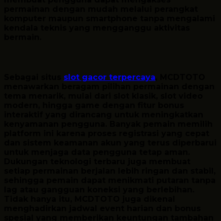
permainan dengan mudah melalui perangkat
komputer maupun smartphone tanpa mengalami
kendala teknis yang mengganggu aktivitas
bermain.
Sebagai situs
slot gacor terpercaya
, MCDTOTO
menawarkan beragam pilihan permainan dengan
tema menarik, mulai dari slot klasik, slot video
modern, hingga game dengan fitur bonus
interaktif yang dirancang untuk meningkatkan
kenyamanan pengguna. Banyak pemain memilih
platform ini karena proses registrasi yang cepat
dan sistem keamanan akun yang terus diperbarui
untuk menjaga data pengguna tetap aman.
Dukungan teknologi terbaru juga membuat
setiap permainan berjalan lebih ringan dan stabil,
sehingga pemain dapat menikmati putaran tanpa
lag atau gangguan koneksi yang berlebihan.
Tidak hanya itu, MCDTOTO juga dikenal
menghadirkan jadwal event harian dan bonus
spesial yang memberikan keuntungan tambahan