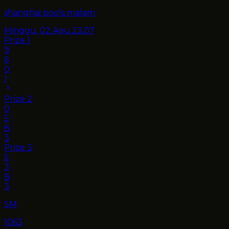
shanghai pools malam
Minggu, 02 Agu
23.07
Prize
1
9
6
0
1
Prize
2
0
5
8
3
Prize
3
5
3
8
3
SM
1063