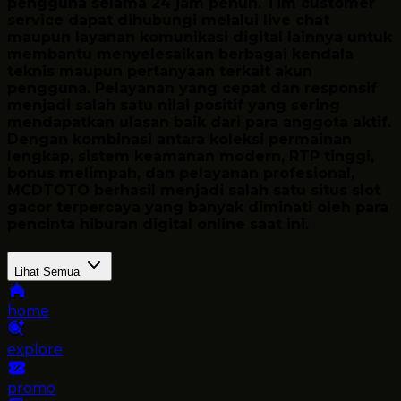
pengguna selama 24 jam penuh. Tim customer
service dapat dihubungi melalui live chat
maupun layanan komunikasi digital lainnya untuk
membantu menyelesaikan berbagai kendala
teknis maupun pertanyaan terkait akun
pengguna. Pelayanan yang cepat dan responsif
menjadi salah satu nilai positif yang sering
mendapatkan ulasan baik dari para anggota aktif.
Dengan kombinasi antara koleksi permainan
lengkap, sistem keamanan modern, RTP tinggi,
bonus melimpah, dan pelayanan profesional,
MCDTOTO berhasil menjadi salah satu situs slot
gacor terpercaya yang banyak diminati oleh para
pencinta hiburan digital online saat ini.
Lihat Semua
home
explore
promo