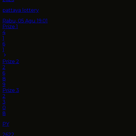
pattaya lottery
Rabu, 05 Agu
19.01
Prize
1
4
1
6
1
Prize
2
2
6
8
9
Prize
3
2
3
0
8
PY
2622