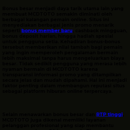
Bonus besar menjadi daya tarik utama lain yang
membuat MCDTOTO semakin diminati oleh
berbagai kalangan pemain online. Situs ini
menyediakan berbagai jenis promo menarik
seperti
bonus member baru
, cashback mingguan,
bonus deposit harian, hingga hadiah spesial
untuk pengguna setia. Kehadiran bonus-bonus
tersebut memberikan nilai tambah bagi pemain
yang ingin memperoleh pengalaman bermain
lebih maksimal tanpa harus mengeluarkan biaya
besar. Tidak sedikit pengguna yang merasa lebih
nyaman bermain di MCDTOTO karena
transparansi informasi promo yang ditampilkan
secara jelas dan mudah dipahami. Hal ini menjadi
faktor penting dalam membangun reputasi situs
sebagai platform hiburan online terpercaya.
Selain menawarkan bonus besar dan
RTP tinggi
,
MCDTOTO juga dikenal memiliki layanan
pelanggan profesional yang siap membantu