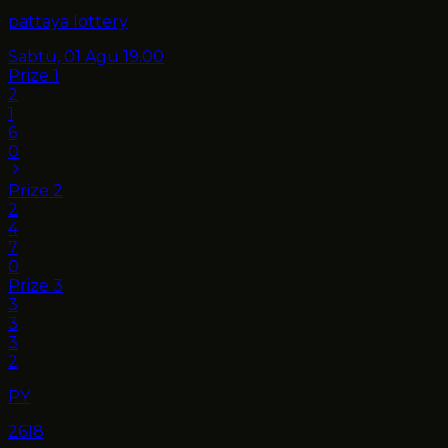
pattaya lottery
Sabtu, 01 Agu
19.00
Prize
1
2
1
6
0
Prize
2
2
4
7
0
Prize
3
3
3
3
2
PY
2618