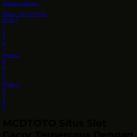
pattaya lottery
Rabu, 29 Jul
19.00
Prize
1
1
2
2
4
Prize
2
8
0
1
4
Prize
3
5
1
9
7
MCDTOTO Situs Slot
Gacor Terpercaya Dengan