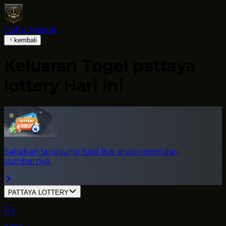
Daftar
Masuk
kembali
Keluaran Togel
pattaya
lottery
Hari ini
Saksikan langsung hasil live draw resmi dari
sumbernya
PATTAYA LOTTERY
PY