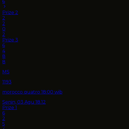
6
Prize
2
2
2
0
2
Prize
3
6
4
8
8
MS
1193
morocco quatro 18:00 wib
Senin, 03 Agu
18.12
Prize
1
6
2
5