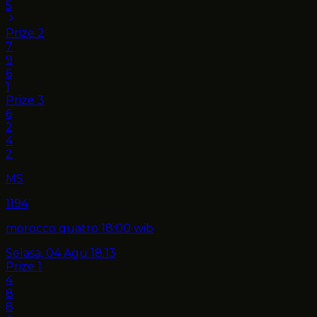
5
Prize
2
7
9
6
1
Prize
3
6
2
4
2
MS
1194
morocco quatro 18:00 wib
Selasa, 04 Agu
18.13
Prize
1
4
8
8