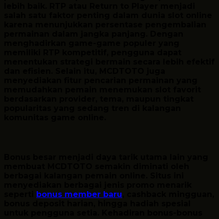
lebih baik. RTP atau Return to Player menjadi
salah satu faktor penting dalam dunia slot online
karena menunjukkan persentase pengembalian
permainan dalam jangka panjang. Dengan
menghadirkan game-game populer yang
memiliki RTP kompetitif, pengguna dapat
menentukan strategi bermain secara lebih efektif
dan efisien. Selain itu, MCDTOTO juga
menyediakan fitur pencarian permainan yang
memudahkan pemain menemukan slot favorit
berdasarkan provider, tema, maupun tingkat
popularitas yang sedang tren di kalangan
komunitas game online.
Bonus besar menjadi daya tarik utama lain yang
membuat MCDTOTO semakin diminati oleh
berbagai kalangan pemain online. Situs ini
menyediakan berbagai jenis promo menarik
seperti
bonus member baru
, cashback mingguan,
bonus deposit harian, hingga hadiah spesial
untuk pengguna setia. Kehadiran bonus-bonus