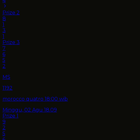
4
Prize
2
8
1
3
1
Prize
3
7
6
5
2
MS
1192
morocco quatro 18:00 wib
Minggu, 02 Agu
18.09
Prize
1
9
2
5
6