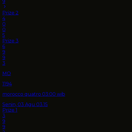
9
Prize
2
4
0
0
5
Prize
3
6
9
9
3
MO
1194
morocco quatro 03:00 wib
Senin, 03 Agu
03.15
Prize
1
3
9
9