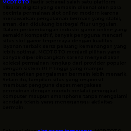
MCDTOTO
hadir sebagai salah satu platform
hiburan digital yang semakin dikenal oleh para
pecinta permainan slot online modern karena
menawarkan pengalaman bermain yang stabil,
aman, dan didukung berbagai fitur unggulan.
Dalam perkembangan industri game online yang
semakin kompetitif, banyak pengguna mencari
situs slot gacor terpercaya dengan kualitas
layanan terbaik serta peluang kemenangan yang
lebih optimal. MCDTOTO menjadi pilihan yang
banyak diperbincangkan karena menyediakan
koleksi permainan lengkap dari provider populer
dengan sistem RTP tinggi yang mampu
memberikan pengalaman bermain lebih menarik.
Selain itu, tampilan situs yang responsif
membuat pengguna dapat mengakses
permainan dengan mudah melalui perangkat
komputer maupun smartphone tanpa mengalami
kendala teknis yang mengganggu aktivitas
bermain.