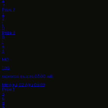
2
Prize
2
2
2
1
0
Prize
3
8
1
4
4
MO
1193
morocco quatro 03:00 wib
Minggu, 02 Agu
03.09
Prize
1
3
6
8
9