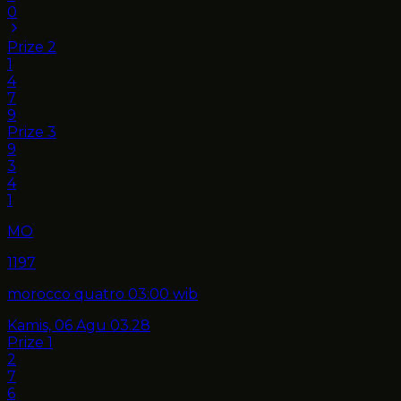
0
Prize
2
1
4
7
9
Prize
3
9
3
4
1
MO
1197
morocco quatro 03:00 wib
Kamis, 06 Agu
03.28
Prize
1
2
7
6