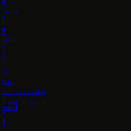
9
Prize
2
2
1
4
4
Prize
3
5
2
0
1
KC
1224
kentucky evening
Minggu, 02 Agu
10.11
Prize
1
8
4
8
2