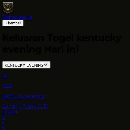
Daftar
Masuk
kembali
Keluaran Togel
kentucky
evening
Hari ini
KENTUCKY EVENING
KC
1229
kentucky evening
Jumat, 07 Agu
10.13
Prize
1
0
0
5