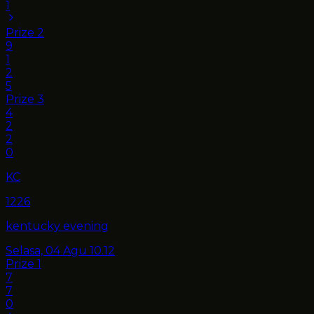
1
Prize
2
9
1
2
5
Prize
3
4
2
2
0
KC
1226
kentucky evening
Selasa, 04 Agu
10.12
Prize
1
7
7
0