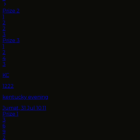
Prize
2
1
2
2
3
Prize
3
1
2
4
3
KC
1222
kentucky evening
Jumat, 31 Jul
10.11
Prize
1
3
6
9
2