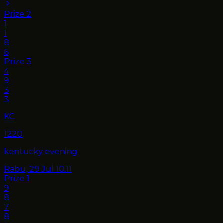
Prize
2
1
1
8
6
Prize
3
4
9
3
3
KC
1220
kentucky evening
Rabu, 29 Jul
10.11
Prize
1
9
8
7
8