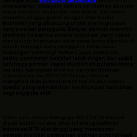
Sebagai situs
slot gacor terpercaya
, MCDTOTO
menawarkan beragam pilihan permainan dengan
tema menarik, mulai dari slot klasik, slot video
modern, hingga game dengan fitur bonus
interaktif yang dirancang untuk meningkatkan
kenyamanan pengguna. Banyak pemain memilih
platform ini karena proses registrasi yang cepat
dan sistem keamanan akun yang terus diperbarui
untuk menjaga data pengguna tetap aman.
Dukungan teknologi terbaru juga membuat
setiap permainan berjalan lebih ringan dan stabil,
sehingga pemain dapat menikmati putaran tanpa
lag atau gangguan koneksi yang berlebihan.
Tidak hanya itu, MCDTOTO juga dikenal
menghadirkan jadwal event harian dan bonus
spesial yang memberikan keuntungan tambahan
bagi anggota aktif.
Salah satu alasan mengapa MCDTOTO banyak
dicari adalah karena situs ini menghadirkan
informasi RTP slot tinggi yang membantu
pemain memilih permainan dengan potensi hasil