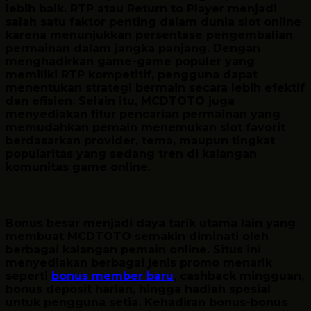
lebih baik. RTP atau Return to Player menjadi
salah satu faktor penting dalam dunia slot online
karena menunjukkan persentase pengembalian
permainan dalam jangka panjang. Dengan
menghadirkan game-game populer yang
memiliki RTP kompetitif, pengguna dapat
menentukan strategi bermain secara lebih efektif
dan efisien. Selain itu, MCDTOTO juga
menyediakan fitur pencarian permainan yang
memudahkan pemain menemukan slot favorit
berdasarkan provider, tema, maupun tingkat
popularitas yang sedang tren di kalangan
komunitas game online.
Bonus besar menjadi daya tarik utama lain yang
membuat MCDTOTO semakin diminati oleh
berbagai kalangan pemain online. Situs ini
menyediakan berbagai jenis promo menarik
seperti
bonus member baru
, cashback mingguan,
bonus deposit harian, hingga hadiah spesial
untuk pengguna setia. Kehadiran bonus-bonus