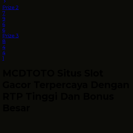
Prize
2
7
9
6
6
Prize
3
8
4
4
1
MCDTOTO Situs Slot
Gacor Terpercaya Dengan
RTP Tinggi Dan Bonus
Besar