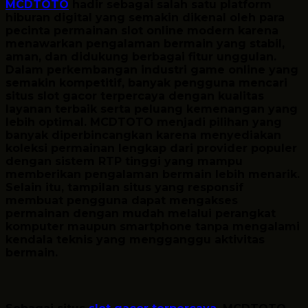
MCDTOTO
hadir sebagai salah satu platform
hiburan digital yang semakin dikenal oleh para
pecinta permainan slot online modern karena
menawarkan pengalaman bermain yang stabil,
aman, dan didukung berbagai fitur unggulan.
Dalam perkembangan industri game online yang
semakin kompetitif, banyak pengguna mencari
situs slot gacor terpercaya dengan kualitas
layanan terbaik serta peluang kemenangan yang
lebih optimal. MCDTOTO menjadi pilihan yang
banyak diperbincangkan karena menyediakan
koleksi permainan lengkap dari provider populer
dengan sistem RTP tinggi yang mampu
memberikan pengalaman bermain lebih menarik.
Selain itu, tampilan situs yang responsif
membuat pengguna dapat mengakses
permainan dengan mudah melalui perangkat
komputer maupun smartphone tanpa mengalami
kendala teknis yang mengganggu aktivitas
bermain.