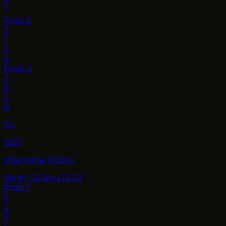
5
Prize
2
2
1
5
4
Prize
3
3
0
2
8
CG
2621
chiangmai lottery
Senin, 03 Agu
13.03
Prize
1
4
2
0
1