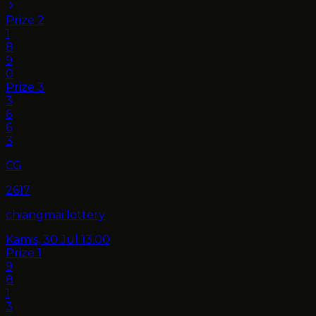
Prize
2
1
8
9
0
Prize
3
3
6
6
3
CG
2617
chiangmai lottery
Kamis, 30 Jul
13.00
Prize
1
9
8
1
3