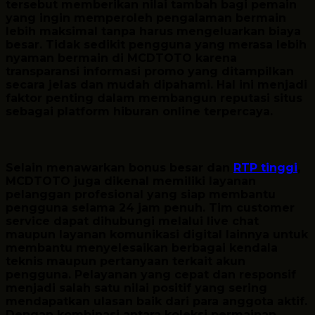
tersebut memberikan nilai tambah bagi pemain
yang ingin memperoleh pengalaman bermain
lebih maksimal tanpa harus mengeluarkan biaya
besar. Tidak sedikit pengguna yang merasa lebih
nyaman bermain di MCDTOTO karena
transparansi informasi promo yang ditampilkan
secara jelas dan mudah dipahami. Hal ini menjadi
faktor penting dalam membangun reputasi situs
sebagai platform hiburan online terpercaya.
Selain menawarkan bonus besar dan
RTP tinggi
,
MCDTOTO juga dikenal memiliki layanan
pelanggan profesional yang siap membantu
pengguna selama 24 jam penuh. Tim customer
service dapat dihubungi melalui live chat
maupun layanan komunikasi digital lainnya untuk
membantu menyelesaikan berbagai kendala
teknis maupun pertanyaan terkait akun
pengguna. Pelayanan yang cepat dan responsif
menjadi salah satu nilai positif yang sering
mendapatkan ulasan baik dari para anggota aktif.
Dengan kombinasi antara koleksi permainan