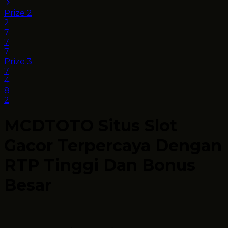
Prize
2
2
7
7
7
Prize
3
7
4
8
2
MCDTOTO Situs Slot
Gacor Terpercaya Dengan
RTP Tinggi Dan Bonus
Besar