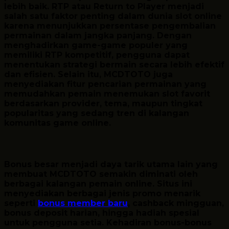
lebih baik. RTP atau Return to Player menjadi
salah satu faktor penting dalam dunia slot online
karena menunjukkan persentase pengembalian
permainan dalam jangka panjang. Dengan
menghadirkan game-game populer yang
memiliki RTP kompetitif, pengguna dapat
menentukan strategi bermain secara lebih efektif
dan efisien. Selain itu, MCDTOTO juga
menyediakan fitur pencarian permainan yang
memudahkan pemain menemukan slot favorit
berdasarkan provider, tema, maupun tingkat
popularitas yang sedang tren di kalangan
komunitas game online.
Bonus besar menjadi daya tarik utama lain yang
membuat MCDTOTO semakin diminati oleh
berbagai kalangan pemain online. Situs ini
menyediakan berbagai jenis promo menarik
seperti
bonus member baru
, cashback mingguan,
bonus deposit harian, hingga hadiah spesial
untuk pengguna setia. Kehadiran bonus-bonus