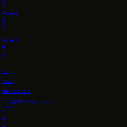
2
Prize
2
6
9
8
1
Prize
3
4
0
7
1
AP
2620
ankarapools
Minggu, 02 Agu
18.02
Prize
1
7
7
2