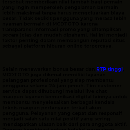
tersebut memberikan nilai tambah bagi pemain
yang ingin memperoleh pengalaman bermain
lebih maksimal tanpa harus mengeluarkan biaya
besar. Tidak sedikit pengguna yang merasa lebih
nyaman bermain di MCDTOTO karena
transparansi informasi promo yang ditampilkan
secara jelas dan mudah dipahami. Hal ini menjadi
faktor penting dalam membangun reputasi situs
sebagai platform hiburan online terpercaya.
Selain menawarkan bonus besar dan
RTP tinggi
,
MCDTOTO juga dikenal memiliki layanan
pelanggan profesional yang siap membantu
pengguna selama 24 jam penuh. Tim customer
service dapat dihubungi melalui live chat
maupun layanan komunikasi digital lainnya untuk
membantu menyelesaikan berbagai kendala
teknis maupun pertanyaan terkait akun
pengguna. Pelayanan yang cepat dan responsif
menjadi salah satu nilai positif yang sering
mendapatkan ulasan baik dari para anggota aktif.
Dengan kombinasi antara koleksi permainan