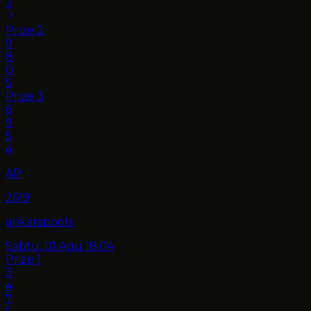
3
Prize
2
9
8
0
5
Prize
3
6
9
5
4
AP
2619
ankarapools
Sabtu, 01 Agu
18.04
Prize
1
3
4
7