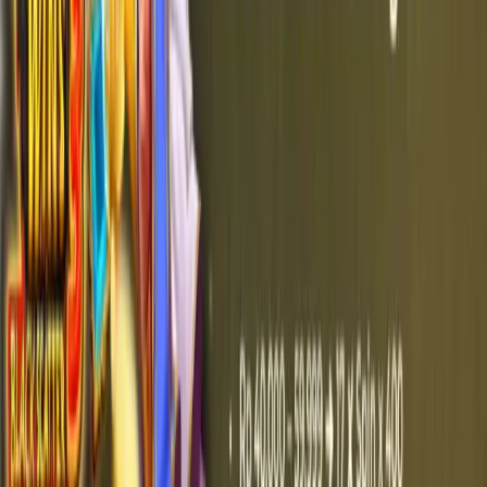
modern, hingga game dengan fitur bonus
interaktif yang dirancang untuk meningkatkan
kenyamanan pengguna. Banyak pemain memilih
platform ini karena proses registrasi yang cepat
dan sistem keamanan akun yang terus diperbarui
untuk menjaga data pengguna tetap aman.
Dukungan teknologi terbaru juga membuat
setiap permainan berjalan lebih ringan dan stabil,
sehingga pemain dapat menikmati putaran tanpa
lag atau gangguan koneksi yang berlebihan.
Tidak hanya itu, MCDTOTO juga dikenal
menghadirkan jadwal event harian dan bonus
spesial yang memberikan keuntungan tambahan
bagi anggota aktif.
Salah satu alasan mengapa MCDTOTO banyak
dicari adalah karena situs ini menghadirkan
informasi RTP slot tinggi yang membantu
pemain memilih permainan dengan potensi hasil
lebih baik. RTP atau Return to Player menjadi
salah satu faktor penting dalam dunia slot online
karena menunjukkan persentase pengembalian