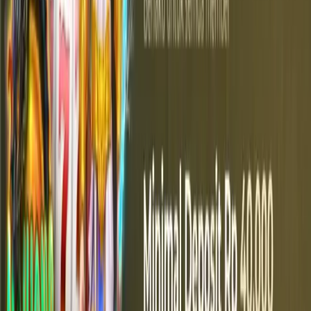
➡️ Dilarang melakukan kecurangan dalam bentuk
apa pun
⚠️ Syarat & ketentuan dapat berubah sewaktu-
waktu tanpa pemberitahuan.
MCDTOTO Situs Slot
Gacor Terpercaya Dengan
RTP Tinggi Dan Bonus
Besar
MCDTOTO
hadir sebagai salah satu platform
hiburan digital yang semakin dikenal oleh para
pecinta permainan slot online modern karena