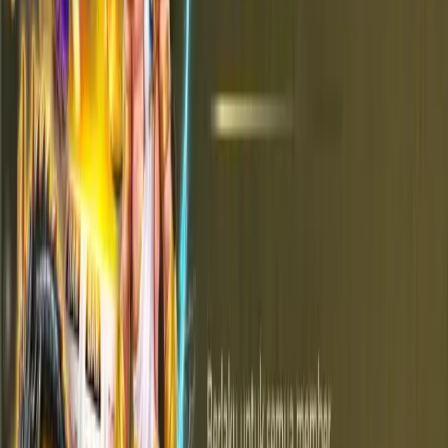
➡️ Spin Gratis: 17x Putaran per deposit
➡️ Syarat Withdraw: TURNOVER 5X dari jumlah
deposit :
✅ Contoh: Deposit Rp40.000 x 5 = TO yang harus
dicapai 200.000
➡️ Spin gratis akan hangus otomatis jika tidak
dimainkan dalam waktu 1x24 jam
➡️ Tidak akan mendapatkan bonus Cashback