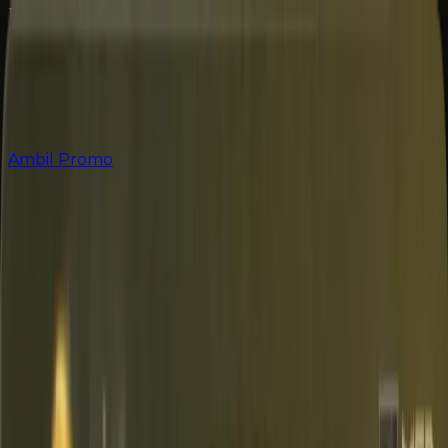
Daftar
Masuk
kembali
Detail Promosi
Ambil Promo
🎰✨ FREE SPIN 17✘ SPESIAL PRAGMATIC! ✨🎰
Khusus untuk semua member baru & lama!
Nikmati 17x Putaran Gratis hanya dengan deposit
minimal Rp40.000!
🔻 Syarat & Ketentuan: