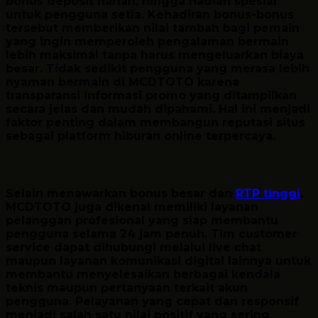
bonus deposit harian, hingga hadiah spesial
untuk pengguna setia. Kehadiran bonus-bonus
tersebut memberikan nilai tambah bagi pemain
yang ingin memperoleh pengalaman bermain
lebih maksimal tanpa harus mengeluarkan biaya
besar. Tidak sedikit pengguna yang merasa lebih
nyaman bermain di MCDTOTO karena
transparansi informasi promo yang ditampilkan
secara jelas dan mudah dipahami. Hal ini menjadi
faktor penting dalam membangun reputasi situs
sebagai platform hiburan online terpercaya.
Selain menawarkan bonus besar dan
RTP tinggi
,
MCDTOTO juga dikenal memiliki layanan
pelanggan profesional yang siap membantu
pengguna selama 24 jam penuh. Tim customer
service dapat dihubungi melalui live chat
maupun layanan komunikasi digital lainnya untuk
membantu menyelesaikan berbagai kendala
teknis maupun pertanyaan terkait akun
pengguna. Pelayanan yang cepat dan responsif
menjadi salah satu nilai positif yang sering