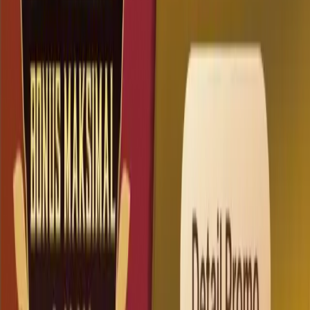
dicari adalah karena situs ini menghadirkan
informasi RTP slot tinggi yang membantu
pemain memilih permainan dengan potensi hasil
lebih baik. RTP atau Return to Player menjadi
salah satu faktor penting dalam dunia slot online
karena menunjukkan persentase pengembalian
permainan dalam jangka panjang. Dengan
menghadirkan game-game populer yang
memiliki RTP kompetitif, pengguna dapat
menentukan strategi bermain secara lebih efektif
dan efisien. Selain itu, MCDTOTO juga
menyediakan fitur pencarian permainan yang
memudahkan pemain menemukan slot favorit
berdasarkan provider, tema, maupun tingkat
popularitas yang sedang tren di kalangan
komunitas game online.
Bonus besar menjadi daya tarik utama lain yang
membuat MCDTOTO semakin diminati oleh
berbagai kalangan pemain online. Situs ini
menyediakan berbagai jenis promo menarik