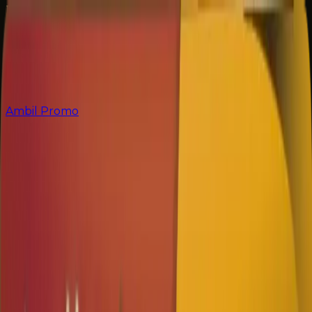
Daftar
Masuk
kembali
Detail Promosi
Ambil Promo
🎁 BONUS DEPOSIT HARIAN – TO 1X!
Setiap hari makin untung!
Nikmati BONUS 10% setiap kali deposit harian
hanya dengan TO 1x saja!
💸 Minimal Deposit: Rp 50.000
💰 Bonus: 10% (Maksimal Rp 20.000)