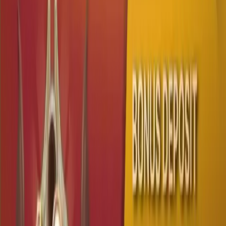
📈 Syarat TO: 1x dari total saldo (deposit + bonus)
📆 Berlaku 1x per akun per hari
🧾 Contoh:
Deposit Rp 200.000 → Bonus 10% = Rp 20.000
(maksimal)
Total saldo: Rp 220.000 → Cukup mainkan TO 1x
→ bisa withdraw!
📌 Syarat & Ketentuan:
▫️ Tidak Berlaku di Permainan MONEY ROLL &
IRISH CHARMS
▫️ Tidak boleh withdraw sebelum TO tercapai