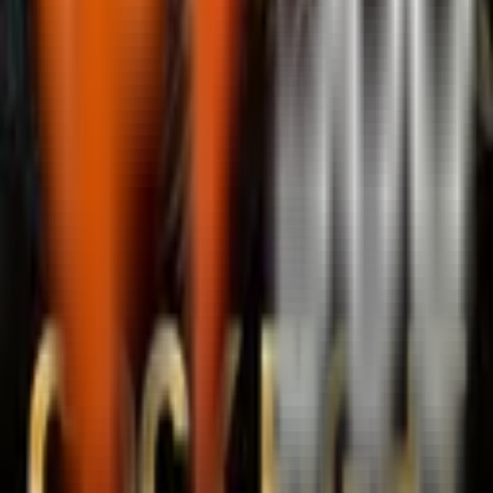
tersebut memberikan nilai tambah bagi pemain
yang ingin memperoleh pengalaman bermain
lebih maksimal tanpa harus mengeluarkan biaya
besar. Tidak sedikit pengguna yang merasa lebih
nyaman bermain di MCDTOTO karena
transparansi informasi promo yang ditampilkan
secara jelas dan mudah dipahami. Hal ini menjadi
faktor penting dalam membangun reputasi situs
sebagai platform hiburan online terpercaya.
Selain menawarkan bonus besar dan
RTP tinggi
,
MCDTOTO juga dikenal memiliki layanan
pelanggan profesional yang siap membantu
pengguna selama 24 jam penuh. Tim customer
service dapat dihubungi melalui live chat
maupun layanan komunikasi digital lainnya untuk
membantu menyelesaikan berbagai kendala
teknis maupun pertanyaan terkait akun
pengguna. Pelayanan yang cepat dan responsif
menjadi salah satu nilai positif yang sering
mendapatkan ulasan baik dari para anggota aktif.