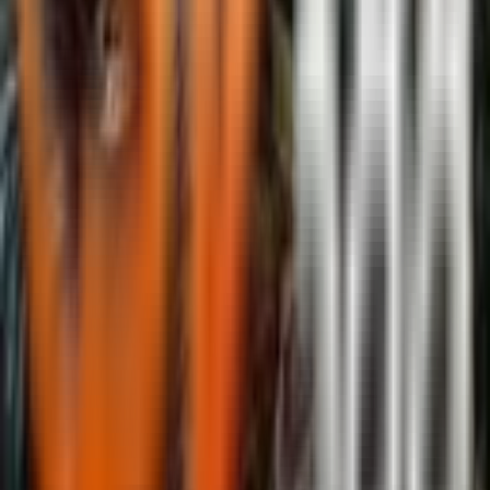
pemain memilih permainan dengan potensi hasil
lebih baik. RTP atau Return to Player menjadi
salah satu faktor penting dalam dunia slot online
karena menunjukkan persentase pengembalian
permainan dalam jangka panjang. Dengan
menghadirkan game-game populer yang
memiliki RTP kompetitif, pengguna dapat
menentukan strategi bermain secara lebih efektif
dan efisien. Selain itu, MCDTOTO juga
menyediakan fitur pencarian permainan yang
memudahkan pemain menemukan slot favorit
berdasarkan provider, tema, maupun tingkat
popularitas yang sedang tren di kalangan
komunitas game online.
Bonus besar menjadi daya tarik utama lain yang
membuat MCDTOTO semakin diminati oleh
berbagai kalangan pemain online. Situs ini
menyediakan berbagai jenis promo menarik
seperti
bonus member baru
, cashback mingguan,
bonus deposit harian, hingga hadiah spesial
untuk pengguna setia. Kehadiran bonus-bonus