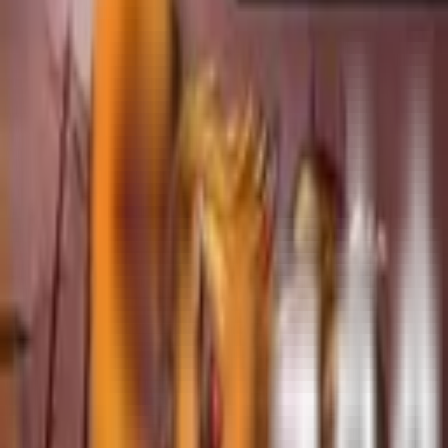
MCDTOTO
hadir sebagai salah satu platform
hiburan digital yang semakin dikenal oleh para
pecinta permainan slot online modern karena
menawarkan pengalaman bermain yang stabil,
aman, dan didukung berbagai fitur unggulan.
Dalam perkembangan industri game online yang
semakin kompetitif, banyak pengguna mencari
situs slot gacor terpercaya dengan kualitas
layanan terbaik serta peluang kemenangan yang
lebih optimal. MCDTOTO menjadi pilihan yang
banyak diperbincangkan karena menyediakan
koleksi permainan lengkap dari provider populer
dengan sistem RTP tinggi yang mampu
memberikan pengalaman bermain lebih menarik.
Selain itu, tampilan situs yang responsif
membuat pengguna dapat mengakses
permainan dengan mudah melalui perangkat
komputer maupun smartphone tanpa mengalami
kendala teknis yang mengganggu aktivitas
bermain.