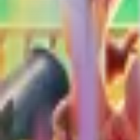
MCDTOTO Situs Slot Gacor
MCDTOTO
hadir sebagai salah satu platform hibu
pengalaman bermain yang stabil, aman, dan diduk
banyak pengguna mencari situs slot gacor terper
menjadi pilihan yang banyak diperbincangkan kar
mampu memberikan pengalaman bermain lebih mena
dengan mudah melalui perangkat komputer maupu
Sebagai situs
slot gacor terpercaya
, MCDTOTO mena
hingga game dengan fitur bonus interaktif yang
proses registrasi yang cepat dan sistem keamana
juga membuat setiap permainan berjalan lebih ri
berlebihan. Tidak hanya itu, MCDTOTO juga dike
anggota aktif.