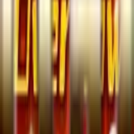
24
/
124
Game
Page
1
of
6
MCDTOTO Situs Slot
Gacor Terpercaya Dengan
RTP Tinggi Dan Bonus
Besar
MCDTOTO
hadir sebagai salah satu platform
hiburan digital yang semakin dikenal oleh para
pecinta permainan slot online modern karena
menawarkan pengalaman bermain yang stabil,
aman, dan didukung berbagai fitur unggulan.
Dalam perkembangan industri game online yang
semakin kompetitif, banyak pengguna mencari