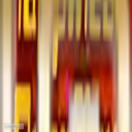
Captain's Treasure
LGD Gaming
Mystical Stones
LGD Gaming
Four Holy Beast
LGD Gaming
Happy Farm
LGD Gaming
Battle of Red Cliffs
LGD Gaming
Tales of White Snake
LGD Gaming
Boxing Arena
LGD Gaming
bikini party
LGD Gaming
Hawaii Vacation
LGD Gaming
Tales Of Wusong
LGD Gaming
Pirate's Treasure
LGD Gaming
Demon Hunt to West
LGD Gaming
ShiningStars
LGD Gaming
Truffle Butter
LGD Gaming
Infinity Club
LGD Gaming
Sailor Princess
LGD Gaming
Witch Winnings
LGD Gaming
NeZha Legend
LGD Gaming
Four Wheels & Bro
LGD Gaming
Lucky Fortune
LGD Gaming
Beijing Opera
LGD Gaming
Happiness Overflow
LGD Gaming
Loading...