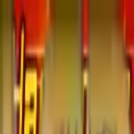
Daftar
Masuk
casino
Cari Permainan
fury of anubis
world cup 2026
super sic bo
spire+
fire in the hole 3
crash game
for you
slot
live casino
4
arcade
fishing
2603
635
104
21
Provider :
LGD Gaming
Filter :
TERKENAL
Tomb Shadow
LGD Gaming
Sin City
LGD Gaming