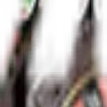
warkan beragam pilihan permainan dengan tema men
 dirancang untuk meningkatkan kenyamanan penggun
n akun yang terus diperbarui untuk menjaga data 
ngan dan stabil, sehingga pemain dapat menikmati 
nal menghadirkan jadwal event harian dan bonus s
 adalah karena situs ini menghadirkan informasi 
au Return to Player menjadi salah satu faktor pent
a panjang. Dengan menghadirkan game-game popul
fektif dan efisien. Selain itu, MCDTOTO juga menye
sarkan provider, tema, maupun tingkat popularit
membuat MCDTOTO semakin diminati oleh berbagai k
er baru
, cashback mingguan, bonus deposit harian,