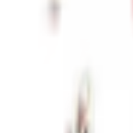
American Roulette -Standard
World Match
French Roulette -Privee
World Match
French Roulette - Pro
World Match
French Roulette-Standard
World Match
Fair Roulette -Privee
World Match
Fair Roulette -Pro
World Match
Fair Roulette - Standard
World Match
9
/
9
Game
Page
1
of
1
MCDTOTO Situs Slot Gacor
MCDTOTO
hadir sebagai salah satu platform hibu
pengalaman bermain yang stabil, aman, dan diduk
banyak pengguna mencari situs slot gacor terper
menjadi pilihan yang banyak diperbincangkan kar
mampu memberikan pengalaman bermain lebih mena
dengan mudah melalui perangkat komputer maupu