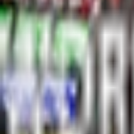
Kehadiran bonus-bonus tersebut memberikan nila
mengeluarkan biaya besar. Tidak sedikit penggu
ditampilkan secara jelas dan mudah dipahami. Hal
terpercaya.
Selain menawarkan bonus besar dan
RTP tinggi
, 
selama 24 jam penuh. Tim customer service dapat
menyelesaikan berbagai kendala teknis maupun per
yang sering mendapatkan ulasan baik dari para a
tinggi, bonus melimpah, dan pelayanan profesional
pencinta hiburan digital online saat ini.
Lihat Semua
home
explore
promo