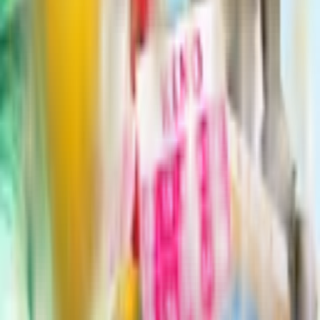
menentukan strategi bermain secara lebih efektif
dan efisien. Selain itu, MCDTOTO juga
menyediakan fitur pencarian permainan yang
memudahkan pemain menemukan slot favorit
berdasarkan provider, tema, maupun tingkat
popularitas yang sedang tren di kalangan
komunitas game online.
Bonus besar menjadi daya tarik utama lain yang
membuat MCDTOTO semakin diminati oleh
berbagai kalangan pemain online. Situs ini
menyediakan berbagai jenis promo menarik
seperti
bonus member baru
, cashback mingguan,
bonus deposit harian, hingga hadiah spesial
untuk pengguna setia. Kehadiran bonus-bonus
tersebut memberikan nilai tambah bagi pemain
yang ingin memperoleh pengalaman bermain
lebih maksimal tanpa harus mengeluarkan biaya
besar. Tidak sedikit pengguna yang merasa lebih
nyaman bermain di MCDTOTO karena
transparansi informasi promo yang ditampilkan