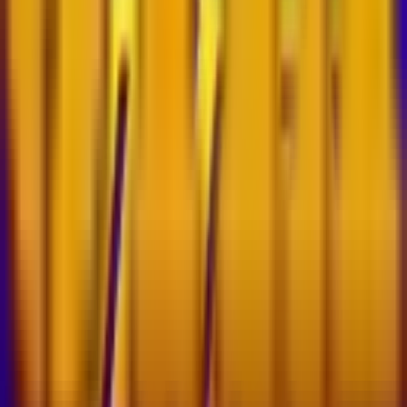
faktor penting dalam membangun reputasi situs
sebagai platform hiburan online terpercaya.
Selain menawarkan bonus besar dan
RTP tinggi
,
MCDTOTO juga dikenal memiliki layanan
pelanggan profesional yang siap membantu
pengguna selama 24 jam penuh. Tim customer
service dapat dihubungi melalui live chat
maupun layanan komunikasi digital lainnya untuk
membantu menyelesaikan berbagai kendala
teknis maupun pertanyaan terkait akun
pengguna. Pelayanan yang cepat dan responsif
menjadi salah satu nilai positif yang sering
mendapatkan ulasan baik dari para anggota aktif.
Dengan kombinasi antara koleksi permainan
lengkap, sistem keamanan modern, RTP tinggi,
bonus melimpah, dan pelayanan profesional,
MCDTOTO berhasil menjadi salah satu situs slot
gacor terpercaya yang banyak diminati oleh para
pencinta hiburan digital online saat ini.