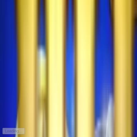
Number King
Jili
Joumey West M
Jili
Poker King
Jili
Big Small
Jili
iRich Bingo
Jili
Dragon & Tiger
Jili
Fortune Bingo
Jili
Bingo Carnaval
Jili
Calaca Bingo
Jili
Lucky Bingo
Jili
Super Bingo
Jili
Baccarat
Jili
West Hunter Bingo
Jili
Jackpot Bingo
Jili
Bingo Adventure
Jili
Go Goal Bingo
Jili
Win Drop
Jili
Golden Land
Jili
Color Game
Jili
Pappu
Jili
Go Rush
Jili
Mines
Jili
Loading...