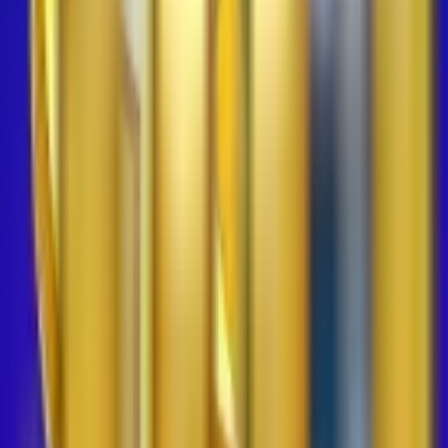
situs slot gacor terpercaya dengan kualitas
layanan terbaik serta peluang kemenangan yang
lebih optimal. MCDTOTO menjadi pilihan yang
banyak diperbincangkan karena menyediakan
koleksi permainan lengkap dari provider populer
dengan sistem RTP tinggi yang mampu
memberikan pengalaman bermain lebih menarik.
Selain itu, tampilan situs yang responsif
membuat pengguna dapat mengakses
permainan dengan mudah melalui perangkat
komputer maupun smartphone tanpa mengalami
kendala teknis yang mengganggu aktivitas
bermain.
Sebagai situs
slot gacor terpercaya
, MCDTOTO
menawarkan beragam pilihan permainan dengan
tema menarik, mulai dari slot klasik, slot video
modern, hingga game dengan fitur bonus
interaktif yang dirancang untuk meningkatkan
kenyamanan pengguna. Banyak pemain memilih
platform ini karena proses registrasi yang cepat
dan sistem keamanan akun yang terus diperbarui