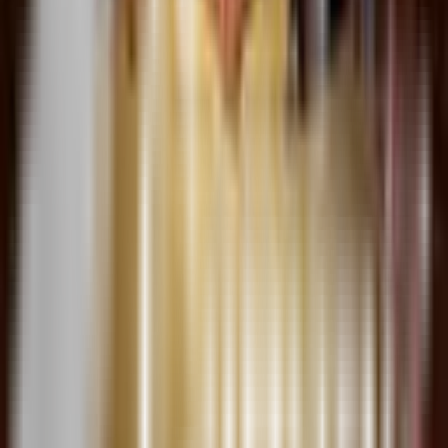
untuk menjaga data pengguna tetap aman.
Dukungan teknologi terbaru juga membuat
setiap permainan berjalan lebih ringan dan stabil,
sehingga pemain dapat menikmati putaran tanpa
lag atau gangguan koneksi yang berlebihan.
Tidak hanya itu, MCDTOTO juga dikenal
menghadirkan jadwal event harian dan bonus
spesial yang memberikan keuntungan tambahan
bagi anggota aktif.
Salah satu alasan mengapa MCDTOTO banyak
dicari adalah karena situs ini menghadirkan
informasi RTP slot tinggi yang membantu
pemain memilih permainan dengan potensi hasil
lebih baik. RTP atau Return to Player menjadi
salah satu faktor penting dalam dunia slot online
karena menunjukkan persentase pengembalian
permainan dalam jangka panjang. Dengan
menghadirkan game-game populer yang
memiliki RTP kompetitif, pengguna dapat
menentukan strategi bermain secara lebih efektif