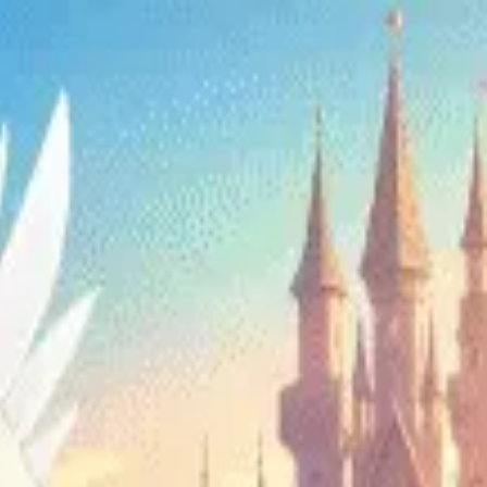
inggi Dan Bonus Besar
a permainan slot online modern karena menawarkan
industri game online yang semakin kompetitif,
ng kemenangan yang lebih optimal. MCDTOTO
rovider populer dengan sistem RTP tinggi yang
 membuat pengguna dapat mengakses permainan
ng mengganggu aktivitas bermain.
arik, mulai dari slot klasik, slot video modern,