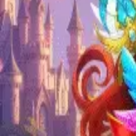
hingga game dengan fitur bonus interaktif yang
proses registrasi yang cepat dan sistem keamana
juga membuat setiap permainan berjalan lebih ri
berlebihan. Tidak hanya itu, MCDTOTO juga dike
anggota aktif.
Salah satu alasan mengapa MCDTOTO banyak dicari
permainan dengan potensi hasil lebih baik. RTP at
persentase pengembalian permainan dalam jangk
dapat menentukan strategi bermain secara lebih e
memudahkan pemain menemukan slot favorit berda
online.
Bonus besar menjadi daya tarik utama lain yang 
berbagai jenis promo menarik seperti
bonus memb
Kehadiran bonus-bonus tersebut memberikan nila
mengeluarkan biaya besar. Tidak sedikit penggu
ditampilkan secara jelas dan mudah dipahami. Hal
terpercaya.