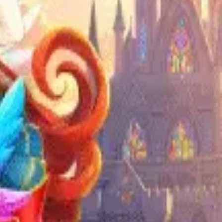
a. Banyak pemain memilih platform ini karena
pengguna tetap aman. Dukungan teknologi terbaru
putaran tanpa lag atau gangguan koneksi yang
pesial yang memberikan keuntungan tambahan bagi
RTP slot tinggi yang membantu pemain memilih
ing dalam dunia slot online karena menunjukkan
er yang memiliki RTP kompetitif, pengguna
diakan fitur pencarian permainan yang
as yang sedang tren di kalangan komunitas game
alangan pemain online. Situs ini menyediakan
 hingga hadiah spesial untuk pengguna setia.
alaman bermain lebih maksimal tanpa harus
arena transparansi informasi promo yang
si situs sebagai platform hiburan online