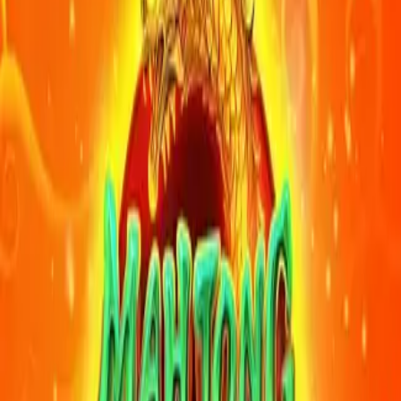
aman, dan didukung berbagai fitur unggulan.
Dalam perkembangan industri game online yang
semakin kompetitif, banyak pengguna mencari
situs slot gacor terpercaya dengan kualitas
layanan terbaik serta peluang kemenangan yang
lebih optimal. MCDTOTO menjadi pilihan yang
banyak diperbincangkan karena menyediakan
koleksi permainan lengkap dari provider populer
dengan sistem RTP tinggi yang mampu
memberikan pengalaman bermain lebih menarik.
Selain itu, tampilan situs yang responsif
membuat pengguna dapat mengakses
permainan dengan mudah melalui perangkat
komputer maupun smartphone tanpa mengalami
kendala teknis yang mengganggu aktivitas
bermain.
Sebagai situs
slot gacor terpercaya
, MCDTOTO
menawarkan beragam pilihan permainan dengan
tema menarik, mulai dari slot klasik, slot video
modern, hingga game dengan fitur bonus