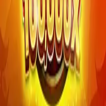
nyaman bermain di MCDTOTO karena
transparansi informasi promo yang ditampilkan
secara jelas dan mudah dipahami. Hal ini menjadi
faktor penting dalam membangun reputasi situs
sebagai platform hiburan online terpercaya.
Selain menawarkan bonus besar dan
RTP tinggi
,
MCDTOTO juga dikenal memiliki layanan
pelanggan profesional yang siap membantu
pengguna selama 24 jam penuh. Tim customer
service dapat dihubungi melalui live chat
maupun layanan komunikasi digital lainnya untuk
membantu menyelesaikan berbagai kendala
teknis maupun pertanyaan terkait akun
pengguna. Pelayanan yang cepat dan responsif
menjadi salah satu nilai positif yang sering
mendapatkan ulasan baik dari para anggota aktif.
Dengan kombinasi antara koleksi permainan
lengkap, sistem keamanan modern, RTP tinggi,
bonus melimpah, dan pelayanan profesional,
MCDTOTO berhasil menjadi salah satu situs slot