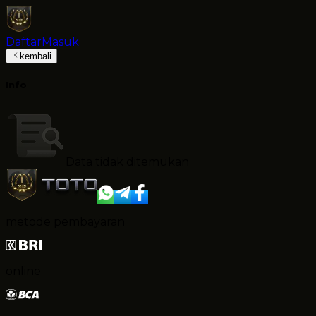
Daftar
Masuk
kembali
Info
Data tidak ditemukan
metode pembayaran
online