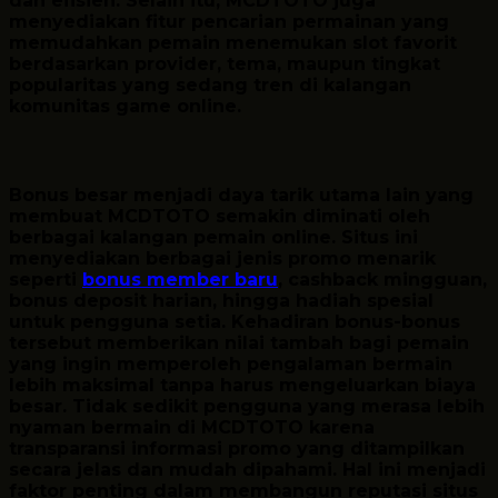
dan efisien. Selain itu, MCDTOTO juga
menyediakan fitur pencarian permainan yang
memudahkan pemain menemukan slot favorit
berdasarkan provider, tema, maupun tingkat
popularitas yang sedang tren di kalangan
komunitas game online.
Bonus besar menjadi daya tarik utama lain yang
membuat MCDTOTO semakin diminati oleh
berbagai kalangan pemain online. Situs ini
menyediakan berbagai jenis promo menarik
seperti
bonus member baru
, cashback mingguan,
bonus deposit harian, hingga hadiah spesial
untuk pengguna setia. Kehadiran bonus-bonus
tersebut memberikan nilai tambah bagi pemain
yang ingin memperoleh pengalaman bermain
lebih maksimal tanpa harus mengeluarkan biaya
besar. Tidak sedikit pengguna yang merasa lebih
nyaman bermain di MCDTOTO karena
transparansi informasi promo yang ditampilkan
secara jelas dan mudah dipahami. Hal ini menjadi
faktor penting dalam membangun reputasi situs