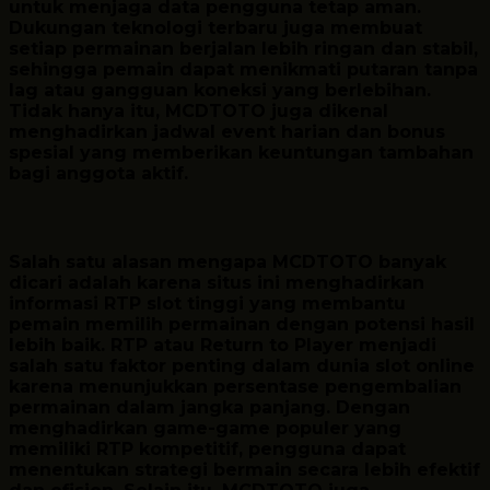
untuk menjaga data pengguna tetap aman.
Dukungan teknologi terbaru juga membuat
setiap permainan berjalan lebih ringan dan stabil,
sehingga pemain dapat menikmati putaran tanpa
lag atau gangguan koneksi yang berlebihan.
Tidak hanya itu, MCDTOTO juga dikenal
menghadirkan jadwal event harian dan bonus
spesial yang memberikan keuntungan tambahan
bagi anggota aktif.
Salah satu alasan mengapa MCDTOTO banyak
dicari adalah karena situs ini menghadirkan
informasi RTP slot tinggi yang membantu
pemain memilih permainan dengan potensi hasil
lebih baik. RTP atau Return to Player menjadi
salah satu faktor penting dalam dunia slot online
karena menunjukkan persentase pengembalian
permainan dalam jangka panjang. Dengan
menghadirkan game-game populer yang
memiliki RTP kompetitif, pengguna dapat
menentukan strategi bermain secara lebih efektif