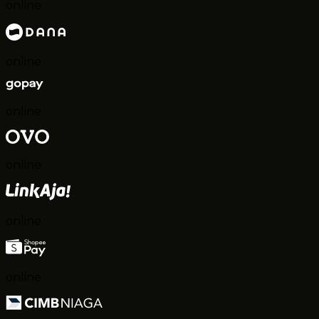
online
online
online
online
online
online