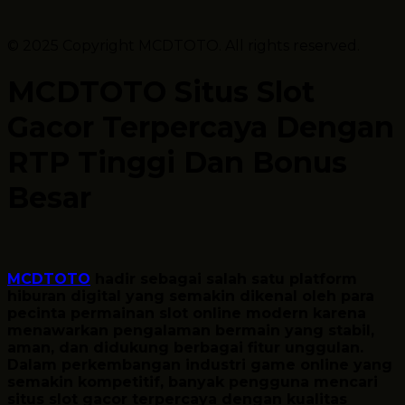
© 2025 Copyright
MCDTOTO
. All rights reserved.
MCDTOTO Situs Slot
Gacor Terpercaya Dengan
RTP Tinggi Dan Bonus
Besar
MCDTOTO
hadir sebagai salah satu platform
hiburan digital yang semakin dikenal oleh para
pecinta permainan slot online modern karena
menawarkan pengalaman bermain yang stabil,
aman, dan didukung berbagai fitur unggulan.
Dalam perkembangan industri game online yang
semakin kompetitif, banyak pengguna mencari
situs slot gacor terpercaya dengan kualitas